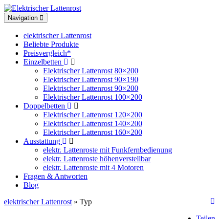
Toggle
Navigation
navigation
elektrischer Lattenrost
Beliebte Produkte
Preisvergleich*
Einzelbetten
Elektrischer Lattenrost 80×200
Elektrischer Lattenrost 90×190
Elektrischer Lattenrost 90×200
Elektrischer Lattenrost 100×200
Doppelbetten
Elektrischer Lattenrost 120×200
Elektrischer Lattenrost 140×200
Elektrischer Lattenrost 160×200
Ausstattung
elektr. Lattenroste mit Funkfernbedienung
elektr. Lattenroste höhenverstellbar
elektr. Lattenroste mit 4 Motoren
Fragen & Antworten
Blog
elektrischer Lattenrost
» Typ
Teilen