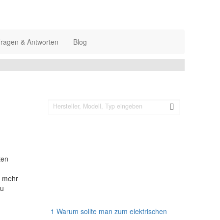
ragen & Antworten
Blog
Suchen Sie etwas Bestimmtes?
elektr. Lattenrost jetzt auf Facebook!
ten
t mehr
au
Inhaltsverzeichnis
1
Warum sollte man zum elektrischen