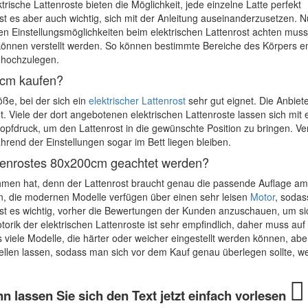
ische Lattenroste bieten die Möglichkeit, jede einzelne Latte perfekt
t es aber auch wichtig, sich mit der Anleitung auseinanderzusetzen. N
en Einstellungsmöglichkeiten beim elektrischen Lattenrost achten muss
können verstellt werden. So können bestimmte Bereiche des Körpers en
 hochzulegen.
0cm kaufen?
ße, bei der sich ein
elektrischer Lattenrost
sehr gut eignet. Die Anbiete
Viele der dort angebotenen elektrischen Lattenroste lassen sich mit 
Knopfdruck, um den Lattenrost in die gewünschte Position zu bringen. Ve
end der Einstellungen sogar im Bett liegen bleiben.
ttenrostes 80x200cm geachtet werden?
hmen hat, denn der Lattenrost braucht genau die passende Auflage am 
n, die modernen Modelle verfügen über einen sehr leisen
Motor
, sodas
ist es wichtig, vorher die Bewertungen der Kunden anzuschauen, um si
orik der elektrischen Lattenroste ist sehr empfindlich, daher muss auf
iele Modelle, die härter oder weicher eingestellt werden können, abe
ellen lassen, sodass man sich vor dem Kauf genau überlegen sollte, w
n lassen Sie sich den Text jetzt einfach vorlesen