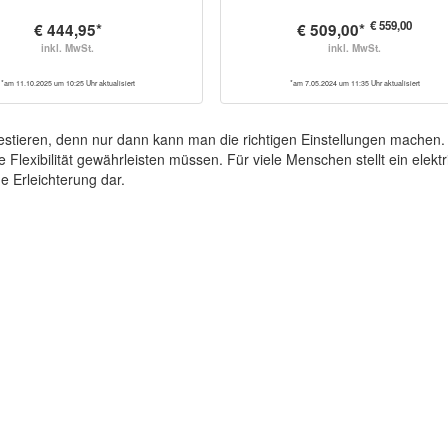
€ 559,00
€ 444,95*
€ 509,00*
inkl. MwSt.
inkl. MwSt.
*am 11.10.2025 um 10:25 Uhr aktualisiert
*am 7.05.2024 um 11:35 Uhr aktualisiert
vestieren, denn nur dann kann man die richtigen Einstellungen machen.
ge Flexibilität gewährleisten müssen. Für viele Menschen stellt ein elekt
 Erleichterung dar.