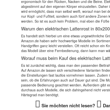
ergonomisch für den Rücken, Nacken und die Beine. Elektr
abgestimmt auf den eigenen Körper einzustellen. Daher is
wird ermöglicht, dass man selbst weiß, worauf man bei d
nur Kopf- und Fußteil, sondern auch fünf andere Zonen 
werden. So ist es auch kein Problem, mal eben die Füße
Warum den elektrischen Lattenrost in 80x20
Es handelt sich hierbei um eine etwas ungewöhnliche Grö
Amazon.de haben sehr hochwertige Modelle im Sortiment. 
Handgriffen ganz leicht verstellen. Oft reicht schon ein 
das Modell über eine Fernbedienung, dann kann man währ
Worauf muss beim Kauf des elektrischen La
Es ist zunächst wichtig, dass man den passenden Bettra
Auf Amazon.de lassen sich verschiedene Varianten finde
die Einstellungen fast lautlos vornehmen lassen. Zudem 
sein, ob die Erfahrungen auch auf Dauer gut sind. Die Mot
passende Bedienung geachtet werden. Außerdem gibt es v
durchaus auch Modelle, die sich dahingehend nicht verst
Härtegrad man benötigt.
Sie möchten nicht lesen?
Dan