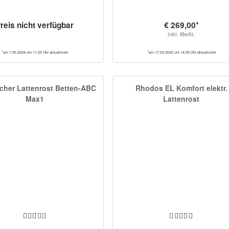
reis nicht verfügbar
€ 269,00*
inkl. MwSt.
*am 7.05.2024 um 11:35 Uhr aktualisiert
*am 17.03.2020 um 14:30 Uhr aktualisiert
scher Lattenrost Betten-ABC
Rhodos EL Komfort elektr.
Max1
Lattenrost