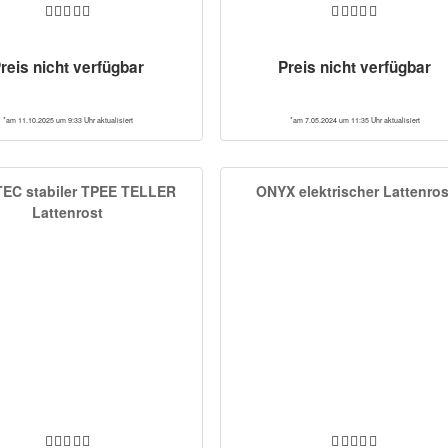
reis nicht verfügbar
Preis nicht verfügbar
*am 11.10.2025 um 9:33 Uhr aktualisiert
*am 7.05.2024 um 11:35 Uhr aktualisiert
EC stabiler TPEE TELLER
ONYX elektrischer Lattenros
Lattenrost