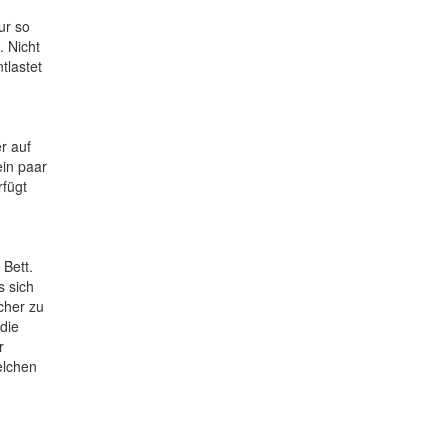
ur so
. Nicht
tlastet
r auf
ein paar
rfügt
Bett.
s sich
cher zu
 die
r
elchen