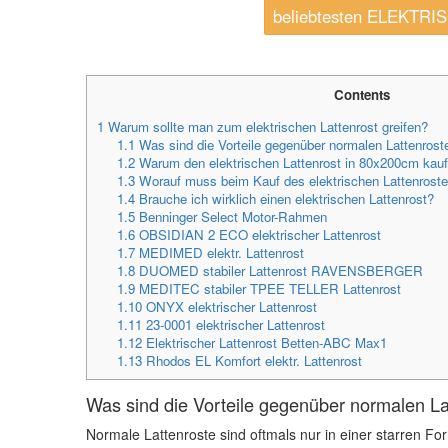
beliebtesten ELEKT
Contents
1
Warum sollte man zum elektrischen Lattenrost greifen?
1.1
Was sind die Vorteile gegenüber normalen Lattenrost
1.2
Warum den elektrischen Lattenrost in 80x200cm kau
1.3
Worauf muss beim Kauf des elektrischen Lattenrost
1.4
Brauche ich wirklich einen elektrischen Lattenrost?
1.5
Benninger Select Motor-Rahmen
1.6
OBSIDIAN 2 ECO elektrischer Lattenrost
1.7
MEDIMED elektr. Lattenrost
1.8
DUOMED stabiler Lattenrost RAVENSBERGER
1.9
MEDITEC stabiler TPEE TELLER Lattenrost
1.10
ONYX elektrischer Lattenrost
1.11
23-0001 elektrischer Lattenrost
1.12
Elektrischer Lattenrost Betten-ABC Max1
1.13
Rhodos EL Komfort elektr. Lattenrost
Was sind die Vorteile gegenüber normalen La
Normale Lattenroste sind oftmals nur in einer starren For